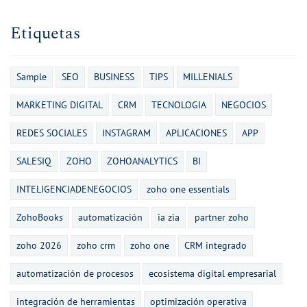
Etiquetas
Sample
SEO
BUSINESS
TIPS
MILLENIALS
MARKETING DIGITAL
CRM
TECNOLOGIA
NEGOCIOS
REDES SOCIALES
INSTAGRAM
APLICACIONES
APP
SALESIQ
ZOHO
ZOHOANALYTICS
BI
INTELIGENCIADENEGOCIOS
zoho one essentials
ZohoBooks
automatización
ia zia
partner zoho
zoho 2026
zoho crm
zoho one
CRM integrado
automatización de procesos
ecosistema digital empresarial
integración de herramientas
optimización operativa